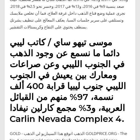
صعد بنسبة 9% في 2016، و13% في 2017، وخسر نحو 2.5% في 2018.
تجرى عملية وضع قناع الذهب داخل غرفة العلاج، فما أن تخلعي ملابسك
وتستلقي على سرير جلسات السبا، يعكف المعالج على تنظيف بشرتكِ
بمنظف يحتوي على التفاح وكريستالات التقشير.
موسى تيهو ساي / كاتب ليبي
دائما ما نسمع عن وجود الذهب
في الجنوب الليبي وعن صراعات
ومعارك بين يعيش في الجنوب
الليبي جنوب ليبيا قرابة 400 ألف
نسمة، 97% منهم من القبائل
العربية، و3% مجمع كارلين نيفادا
Carlin Nevada Complex 4.
GOLD - الذهب اتوقع هذا السيناريو لي الذهب GOLDPRICE.ORG - The