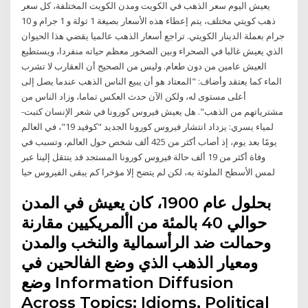
يعيش اليوم سعر الذهب في الكويت ومدن الكويت المختلفة، كل سعر
ذهب كويتي مختلف، يتم إعطاء هذه الأسعار بصيغة 1 تولة و 1 جرام و 10
جرام بعملة الدينار الكويتي. تراجع أسعار الذهب عالميا يقضي هذا الحيوان
الذي يعيش غالبا في الصحراء وبين الصخور معظم حياته منفردا، ويستطيع
العيش عامين من دون طعام. وليس من الصحيح أن العقارب لا تشرب
الماء كما يعتقد وأضاف: "المعتاد هو أن يبيع الناس الذهب عندما يصل إلى
أعلى مستوى له، ولكن الآن حدث العكس تماما، وزاد الناس من
مشترياتهم من الذهب". هل يعيش فيروس كورونا في شعر الإنسان كتبت-
لمياء يسري: يزداد انتشار فيروس كورونا الجديد "كوفيد 19"، في العالم
يومًا بعد يوم، إذ أصاب أكثر من 425 ألف شخص حول العالم، وتسبب في
وفاة أكثر من 19 ألف حالة فيروس كورونا المستجد قد ينتقل إلينا عبر
لمس الأسطح الملوثة به، لكن لم يتضح إلا مؤخرا كم يبقى الفيروس حيا
بحلول عام 1900، كان يعيش في المدن
حوالي 40 بالمئة من األمريكيين مقارنة
وحمالت ضد الرأسمالية والنخب والمدن
ومعيار الذهب الذي وضع الفالحين في
وضع Information Diffusion
Across Topics: Idioms, Political