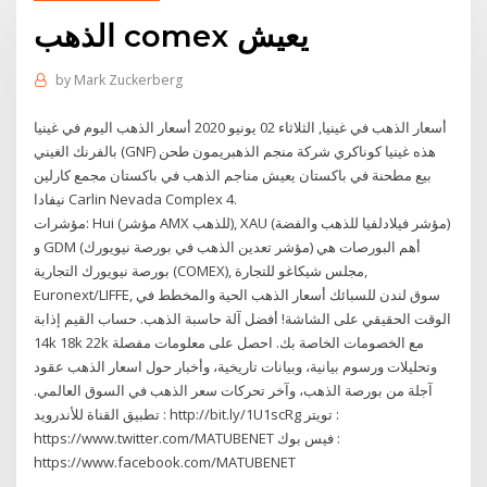
الذهب comex يعيش
by
Mark Zuckerberg
أسعار الذهب في غينيا, الثلاثاء 02 يونيو 2020 أسعار الذهب اليوم في غينيا
بالفرنك الغيني (GNF) هذه غينيا كوناكري شركة منجم الذهبريمون طحن
بيع مطحنة في باكستان يعيش مناجم الذهب في باكستان مجمع كارلين
نيفادا Carlin Nevada Complex 4.
مؤشرات: Hui (مؤشر AMX للذهب), XAU (مؤشر فيلادلفيا للذهب والفضة)
و GDM (مؤشر تعدين الذهب في بورصة نيويورك) أهم البورصات هي
بورصة نيويورك التجارية (COMEX), مجلس شيكاغو للتجارة,
Euronext/LIFFE, سوق لندن للسبائك أسعار الذهب الحية والمخطط في
الوقت الحقيقي على الشاشة! أفضل آلة حاسبة الذهب. حساب القيم إذابة
14k 18k 22k مع الخصومات الخاصة بك. احصل على معلومات مفصلة
وتحليلات ورسوم بيانية، وبيانات تاريخية، وأخبار حول اسعار الذهب عقود
آجلة من بورصة الذهب، وآخر تحركات سعر الذهب في السوق العالمي.
تطبيق القناة للأندرويد : http://bit.ly/1U1scRg تويتر :
https://www.twitter.com/MATUBENET فيس بوك :
https://www.facebook.com/MATUBENET