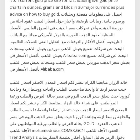
No. 1 current gold price site for fast loading live gold price
charts in ounces, grams and kilos in 30 major currencies plus
advice on how to buy gold. احصل على معلومات مفصلة وتحليلات
ورسوم بيانية، وبيانات تاريخية، وأخبار حول اسعار الذهب عقود آجلة من
بورصة الذهب، وآخر تحركات سعر الذهب في السوق العالمي. الأسعار
اللحظية لعقود الذهب الفورية بالدولار الأمريكي مجانا مع البيانات
التاريخية، أفضل الأفكار والتوقعات مع التحليل الفني للعملات العالمية.
البحث عن شركات تصنيع يعيش الذهب موردين يعيش الذهب ومنتجات
يعيش الذهب بأفضل الأسعار في Alibaba.com البحث عن شركات تصنيع
يعيش سعر الذهب موردين يعيش سعر الذهب ومنتجات يعيش سعر الذهب
بأفضل الأسعار في Alibaba.com
خالد الرزاز. متابعينا الكرام ننشر لكم اسعار المعدن الاصفر اسعار الذهب
حيث تنحدر ارتفاعا وانخفاضا حسب الطلب والحاجه ووسط ازمة وجائحة
كورونا حيث يتعلق سعر الذهب اليوم في مصر بحالة العرض والطلب ورغبة
المواطنيين على شراء خالد الرزاز . متابعينا الكرام ننشر لكم اسعار
المعدن الاصفر اسعار الذهب حيث تنحدر ارتفاعا وانخفاضا حسب الطلب
والحاجه ووسط ازمة وجائحة كورونا حيث يتعلق سعر الذهب اليوم في مصر
بحالة العرض والطلب ورغبة المواطنيين على GOLD - الذهب . العقود
الآجلة للذهب mohamednour COMEX:GC1! العقود الآجلة للذهب .
Trend Analysis دخول الرمز تحاليل التداول أفكار تعليمية السكربيتات