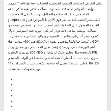
جمهور TradingView. ملف التعريف إعدادات الصفحة الشخصية الحساب
وإعداد الفواتير الأصدقاء المُحالون العملات الافتراضية تذاكر الدعم
الخاصة بي مركز المساعدة التحاليل مرحبا بكم في المخططات
goldprice.org لايف سعر الذهب الجديد. انقر فوق الارتباط الموجود في
القائمة للحصول على الصكوك لايف أسعار الذهب والفضة في سبعة من
العملات الوطنية بما في ذلك دولار أمريكي، يورو، جنيه استرليني، دولار
كندي، دولار أسترالي، والفرنك السويسري والين الياباني جنبا مؤشرات:
Hui (مؤشر AMX للذهب), XAU (مؤشر فيلادلفيا للذهب والفضة) و GDM
(مؤشر تعدين الذهب في بورصة نيويورك) أهم البورصات هي بورصة
نيويورك التجارية (COMEX), مجلس شيكاغو للتجارة, Euronext/LIFFE,
سوق لندن للسبائك أسعار الذهب الحية والمخطط في الوقت الحقيقي
على الشاشة! أفضل آلة حاسبة الذهب. حساب القيم إذابة 14k 18k 22k
مع الخصومات الخاصة بك.