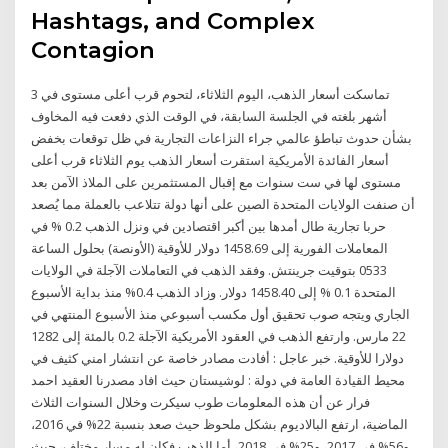
Hashtags, and Complex
Contagion
تماسكت أسعار الذهب، اليوم الثلاثاء، لتحوم قرب أعلى مستوى في 3
أشهر بلغته في الجلسة السابقة، في الوقت الذي دفعت فيه المخاوف
بشأن حدوث تباطؤ عالمي جراء النزاعات التجارية في ظل توقعات بخفض
أسعار الفائدة الأمريكية استقرت أسعار الذهب يوم الثلاثاء قرب أعلى
مستوى لها في ست سنوات مع إقبال المستثمرين على الملاذ الآمن بعد
أن صنفت الولايات المتحدة الصين على أنها دولة تتلاعب بالعملة مما يُصعد
حربا تجارية طال أمدها بين أكبر اقتصادين في ونزل الذهب 0.2 % في
المعاملات الفورية إلى 1458.69 دولار للأوقية (الأونصة) بحلول الساعة
0533 بتوقيت جرينتش. وفقد الذهب في التعاملات الآجلة في الولايات
المتحدة 0.1 % إلى 1458.40 دولار. وزاد الذهب 0.4% منذ بداية الأسبوع
الجاري ويتجه صوب تحقيق أول مكسب أسبوعي منذ الأسبوع المنتهي في
22 مارس. وارتفع الذهب في العقود الأمريكية الآجلة 0.2 بالمئة إلى 1282
دولارا للأوقية. خبر عاجل : أفادت مصادر خاصة عن انتشار امني كثيف في
محيط القيادة العامة في دولة : لوشيستان حيث افاد مصدرنا العقيد احمد
فرار عن أن هذه المعلومات طوب سيكرت وخلال السنوات الثلاث
الماضية، ارتفع البالاديوم بشكل ملحوظ حيث صعد بنسبة 22% في 2016،
و56% في 2017، و25% في 2018، أما الذهب فكان له مسار مختلف، حيث