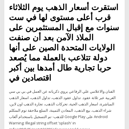
استقرت أسعار الذهب يوم الثلاثاء
قرب أعلى مستوى لها في ست
سنوات مع إقبال المستثمرين على
الملاذ الآمن بعد أن صنفت
الولايات المتحدة الصين على أنها
دولة تتلاعب بالعملة مما يُصعد
حربا تجارية طال أمدها بين أكبر
اقتصادين في
الفنان والاعلامي علي الرفاعي يروي ذكرياته عن العمل في بي بي سي
العربية عبر ثلاثة عقود. تداول عقود الذهب، تداول الذهب، اسعار الذهب
المباشرة، اسعار الذهب الحية، تحركات الذهب، تجارة الذهب اون لاين،
شراء الذهب، بيع الذهب، المعادن الثمينة، السلع ملاحقة توم المتكلم
للذهب- تم التسجيل باستخدام ألعاب Google Play على Android
Warning: Illegal string offset 'splash' in