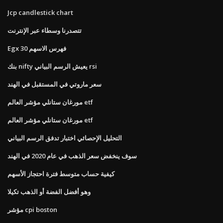
Jcp candlestick chart
تتصدرنا وسطاء عبر الإنترنت
Egx 30 فهرس الاسهم
بنك nifty يعيش الرسم البياني rsi
سعر ماروتي في المستقبل في الهند
مورغان ستانلي مؤشر العالم etf
مورغان ستانلي مؤشر العالم etf
التحليل الإحصائي اختبار تدفق الرسم البياني
سوف ينخفض ​​سعر الذهب في عام 2020 في الهند
كيفية حساب متوسط ​​فترة احتجاز الأسهم
وهو أفضل الفضة أو الذهب تكيلا
مؤشر cpi boston