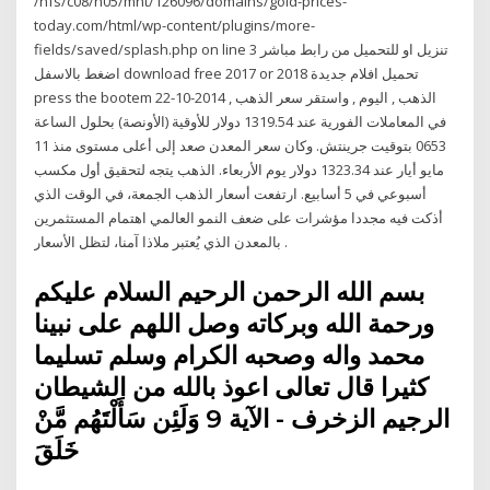
/nfs/c08/h05/mnt/126096/domains/gold-prices-
today.com/html/wp-content/plugins/more-
fields/saved/splash.php on line 3 تنزيل او للتحميل من رابط مباشر
اضغط بالاسفل download free 2017 or 2018 تحميل افلام جديدة
press the bootem 22-10-2014 , الذهب , اليوم , واستقر سعر الذهب
في المعاملات الفورية عند 1319.54 دولار للأوقية (الأونصة) بحلول الساعة
0653 بتوقيت جرينتش. وكان سعر المعدن صعد إلى أعلى مستوى منذ 11
مايو أيار عند 1323.34 دولار يوم الأربعاء. الذهب يتجه لتحقيق أول مكسب
أسبوعي في 5 أسابيع. ارتفعت أسعار الذهب الجمعة، في الوقت الذي
أذكت فيه مجددا مؤشرات على ضعف النمو العالمي اهتمام المستثمرين
بالمعدن الذي يُعتبر ملاذا آمنا، لتظل الأسعار .
بسم الله الرحمن الرحيم السلام عليكم
ورحمة الله وبركاته وصل اللهم على نبينا
محمد واله وصحبه الكرام وسلم تسليما
كثيرا قال تعالى اعوذ بالله من الشيطان
الرجيم الزخرف - الآية 9 وَلَئِن سَأَلْتَهُم مَّنْ
خَلَقَ